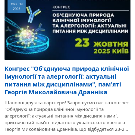
жовтня
2025
Конгрес "Об'єднуюча природа клінічної
імунології та алергології: актуальні
питання між дисциплінами", пам'яті
Георгія Миколайовича Дранніка
Шановні друзі та партнери! Запрошуємо вас на конгреc
"Об'єднуюча природа клінічної імунології та
алергології: актуальні питання між дисциплінами",
присвячений пам'яті видатного українського вченого
Георгія Миколайовича Дранніка, що відбудеться 23-24