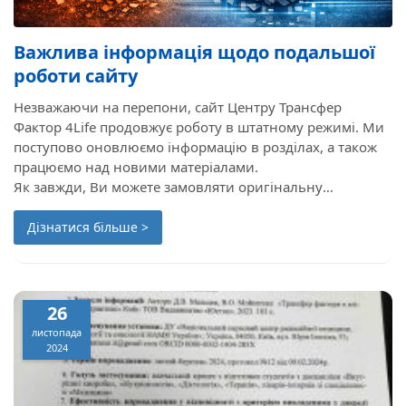
Важлива інформація щодо подальшої
роботи сайту
Незважаючи на перепони, сайт Центру Трансфер
Фактор 4Life продовжує роботу в штатному режимі. Ми
поступово оновлюємо інформацію в розділах, а також
працюємо над новими матеріалами.
Як завжди, Ви можете замовляти оригінальну
продукцію 4Life з доставкою по всій Україні та
покращувати свою імунну систему, адже саме для цього
Дізнатися більше >
потрібен Трансфер Фактор!
26
листопада
2024