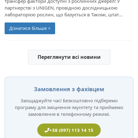
трансфер фактори доступні з рослинних джерел! У
партнерстві з UNIGEN, провідною дослідницькою
лабораторією рослин, що базується в Такомі, штат
Вашингтон, наукова команда 4Life дослідила сотні
видів рослин з усього світу. В рамках цього
Дізнатися більше >
дослідження було виявлено природні пептиди та інші
цікаві сполуки у насінні рапсу (Brassica napus).
Переглянути всі новини
Замовлення з фахівцем
Заощаджуйте час! Безкоштовно підберемо
програму для зміцнення імунітету та приймемо
замовлення в телефонному режимі.
+38 (097) 113 14 15