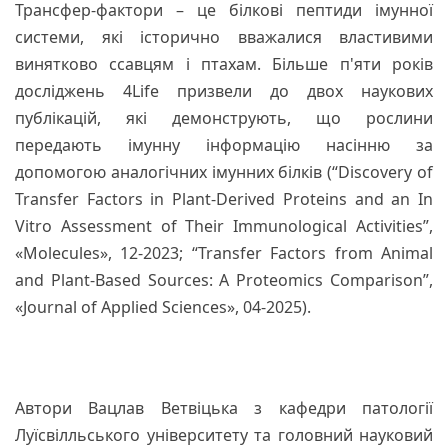
Трансфер-фактори – це білкові пептиди імунної
системи, які історично вважалися властивими
винятково ссавцям і птахам. Більше п'яти років
досліджень 4Life призвели до двох наукових
публікацій, які демонструють, що рослини
передають імунну інформацію насінню за
допомогою аналогічних імунних білків (“Discovery of
Transfer Factors in Plant-Derived Proteins and an In
Vitro Assessment of Their Immunological Activities”,
«Molecules», 12-2023; “Transfer Factors from Animal
and Plant-Based Sources: A Proteomics Comparison”,
«Journal of Applied Sciences», 04-2025).
Автори Вацлав Ветвіцька з кафедри патології
Луїсвілльського університету та головний науковий