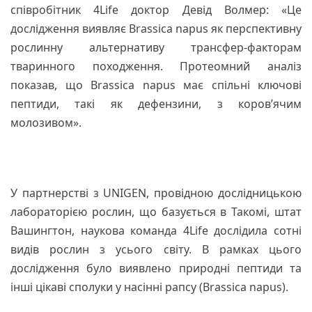
співробітник 4Life доктор Девід Волмер: «Це
дослідження виявляє Brassica napus як перспективну
рослинну альтернативу трансфер-факторам
тваринного походження. Протеомний аналіз
показав, що Brassica napus має спільні ключові
пептиди, такі як дефензини, з коров’ячим
молозивом».
У партнерстві з UNIGEN, провідною дослідницькою
лабораторією рослин, що базується в Такомі, штат
Вашингтон, наукова команда 4Life дослідила сотні
видів рослин з усього світу. В рамках цього
дослідження було виявлено природні пептиди та
інші цікаві сполуки у насінні рапсу (Brassica napus).