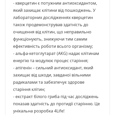
- кверцетин є потужним антиоксидантом,
який захищає клітини від пошкоджень. У
лабораторних дослідженнях кверцетин
також продемонстрував здатність до
очищення від клітин, що неправильно
функціонують, знижуючи тим самим
ефективність роботи всього організму;
- альфа-кетоглутарат (AKG) надає клітинам
енергію та модулює процес старіння;
- апігенін – сильний антиоксидант, який
захищає від шкоди, завданої вільними
радикалами та забезпечує здорове
старіння клітин;
- екстракт білого гриба під час досліджень
показав здатність до протидії старінню. Це
унікальна розробка 4Life!