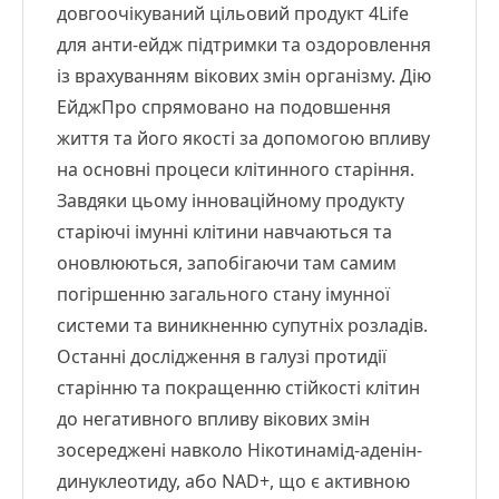
довгоочікуваний цільовий продукт 4Life
для анти-ейдж підтримки та оздоровлення
із врахуванням вікових змін організму. Дію
ЕйджПро спрямовано на подовшення
життя та його якості за допомогою впливу
на основні процеси клітинного старіння.
Завдяки цьому інноваційному продукту
старіючі імунні клітини навчаються та
оновлюються, запобігаючи там самим
погіршенню загального стану імунної
системи та виникненню супутніх розладів.
Останні дослідження в галузі протидії
старінню та покращенню стійкості клітин
до негативного впливу вікових змін
зосереджені навколо Нікотинамід-аденін-
динуклеотиду, або NAD+, що є активною